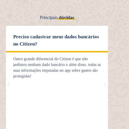
Principais
dúvidas
Preciso cadastrar meus dados bancários
Como
no Citizen?
Notas 
melhor
Outro grande diferencial do Citizen é que não
inform
pedimos nenhum dado bancário e além disso, todas as
item c
suas informações imputadas no app sobre gastos são
tribut
protegidas!
para a
Essa é
armaze
do QR 
contro
despe
Assim 